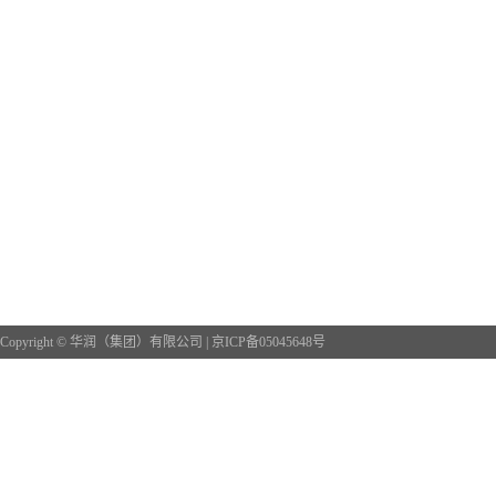
Copyright © 华润（集团）有限公司 |
京ICP备05045648号