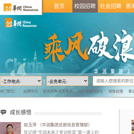
首页
校园招聘
社会招聘
香
热门职位：
品牌传讯
投资并购/资本事务
海外管理培训生
销售经理
事
成长感悟
赵玉萍 （华润集团总部信息管理部）
犹记得“华润未来之星训练营”第一课上的