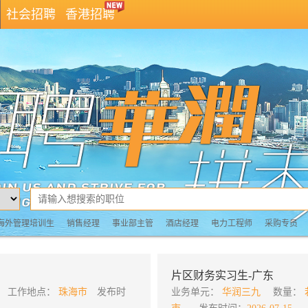
社会招聘
香港招聘
海外管理培训生
销售经理
事业部主管
酒店经理
电力工程师
采购专员
片区财务实习生-广东
工作地点：
珠海市
发布时
业务单元：
华润三九
数量：